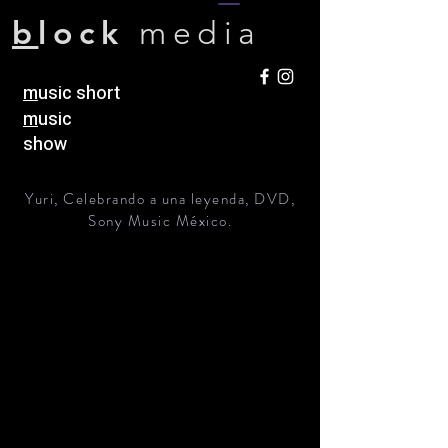
b
lock
media
m
usic short
m
usic
show
Yuri, Celebrando a una leyenda, DVD,
Sony Music México.
h
ome